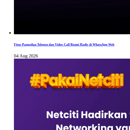
Fitur Panggilan Telepon dan Video Call Resmi Hadir di WhatsApp Web
04 Aug 2026