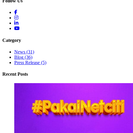
Follow Us
Category
News
(31)
Blog
(36)
Press Release
(5)
Recent Posts